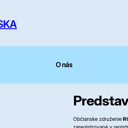
SKA
O nás
Predstav
Občianske združenie
R
zaregistrované v regis