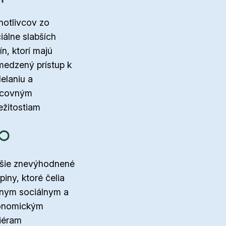
notlivcov zo
iálne slabších
ín, ktorí majú
edzený prístup k
elaniu a
acovným
ležitostiam
šie znevýhodnené
piny, ktoré čelia
nym sociálnym a
onomickým
iéram