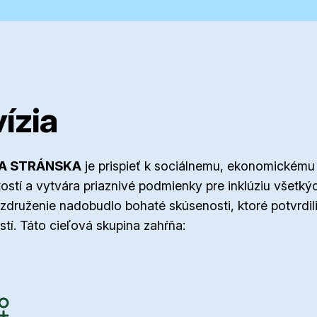
ízia
A STRÁNSKA
je prispieť k sociálnemu, ekonomickému
itostí a vytvára priaznivé podmienky pre inklúziu všet
i združenie nadobudlo bohaté skúsenosti, ktoré potvrdi
stí. Táto cieľová skupina zahŕňa: