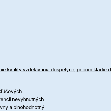
ie kvality vzdelávania dospelých, pričom kladie d
 kľúčových
encií nevyhnutných
ívny a plnohodnotný