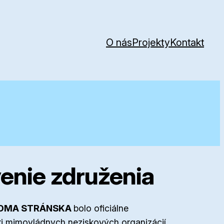
O nás
Projekty
Kontakt
enie združenia
OMA STRÁNSKA
bolo oficiálne
tri mimovládnych neziskových organizácií