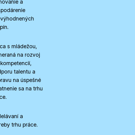
novanie a
podárenie
evýhodnených
pín.
ca s mládežou,
eraná na rozvoj
 kompetencií,
poru talentu a
pravu na úspešné
atnenie sa na trhu
ce.
elávaní a
reby trhu práce.