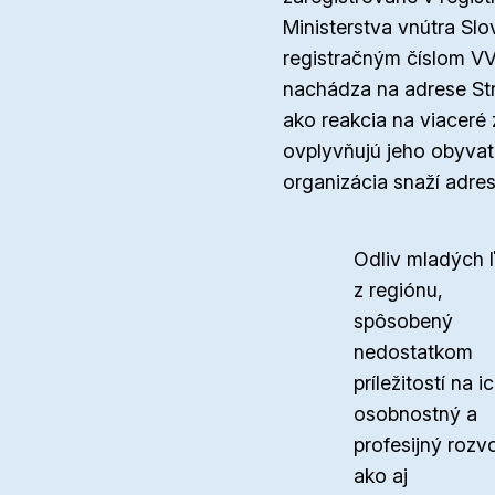
Ministerstva vnútra Slo
registračným číslom V
nachádza na adrese Str
ako reakcia na viaceré 
ovplyvňujú jeho obyvate
organizácia snaží adres
Odliv mladých 
z regiónu,
spôsobený
nedostatkom
príležitostí na i
osobnostný a
profesijný rozvo
ako aj