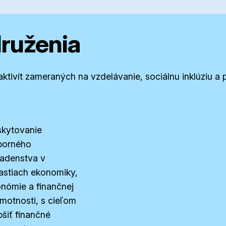
druženia
 aktivít zameraných na vzdelávanie, sociálnu inklúziu 
kytovanie
borného
adenstva v
astiach ekonomiky,
nómie a finančnej
motnosti, s cieľom
pšiť finančné