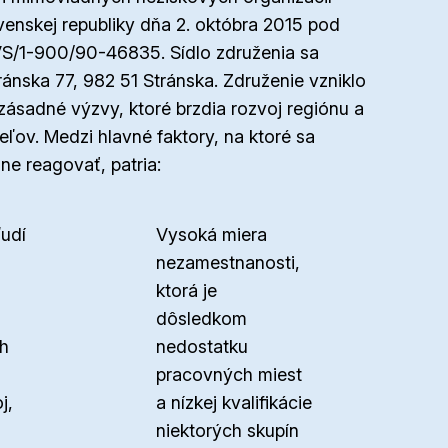
venskej republiky dňa 2. októbra 2015 pod
VS/1-900/90-46835. Sídlo združenia sa
ánska 77, 982 51 Stránska. Združenie vzniklo
zásadné výzvy, ktoré brzdia rozvoj regiónu a
ľov. Medzi hlavné faktory, na ktoré sa
ne reagovať, patria:
ľudí
Vysoká miera
nezamestnanosti,
ktorá je
dôsledkom
ch
nedostatku
pracovných miest
j,
a nízkej kvalifikácie
niektorých skupín