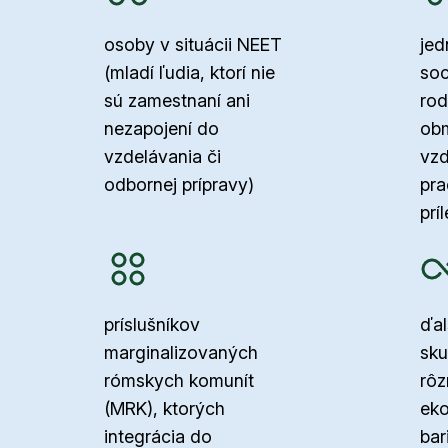
osoby v situácii NEET
jed
(mladí ľudia, ktorí nie
soc
sú zamestnaní ani
rod
nezapojení do
obm
vzdelávania či
vzd
odbornej prípravy)
pr
prí
príslušníkov
ďal
marginalizovaných
sku
rómskych komunít
rôz
(MRK), ktorých
ek
integrácia do
bar