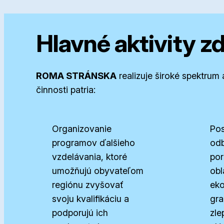
Hlavné aktivity z
ROMA STRÁNSKA
realizuje široké spektrum
činnosti patria:
Organizovanie
Pos
programov ďalšieho
od
vzdelávania, ktoré
por
umožňujú obyvateľom
obl
regiónu zvyšovať
eko
svoju kvalifikáciu a
gra
podporujú ich
zle