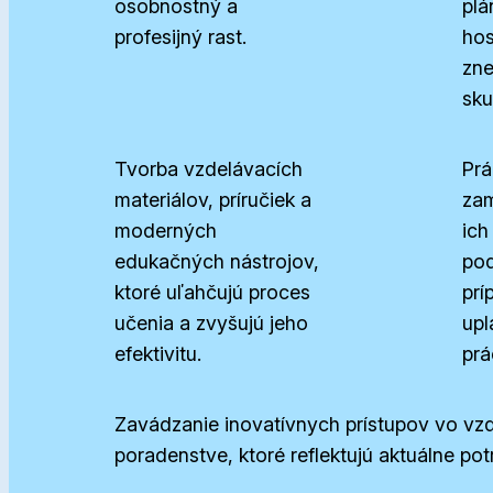
osobnostný a
plá
profesijný rast.
hos
zn
sku
Tvorba vzdelávacích
Prá
materiálov, príručiek a
zam
moderných
ich
edukačných nástrojov,
pod
ktoré uľahčujú proces
prí
učenia a zvyšujú jeho
upl
efektivitu.
prá
Zavádzanie inovatívnych prístupov vo vzd
poradenstve, ktoré reflektujú aktuálne pot