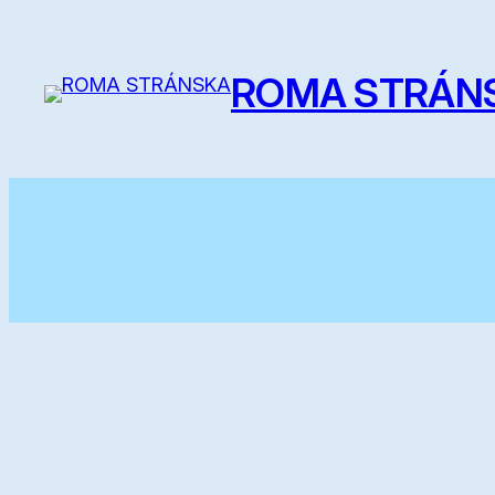
Prejsť
na
ROMA STRÁN
obsah